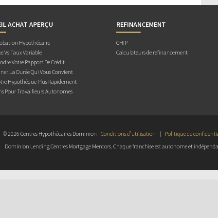
IL ACHAT APERÇU
REFINANCEMENT
obation Hypothécaire
CHIP
e Vs Taux Variable
Calculateurs de refinancement
dre Votre Rapport De Crédit
ner La Durée Qui Vous Convient
otre Hypothèque Plus Rapidement
ns Pour Travailleurs Autonomes
© 2026 Centres Hypothécaires Dominion
Conditions d’utilisation
|
Politique de confidenti
Dominion Lending Centres Mortgage Mentors. Chaque franchise est autonome et indépenda