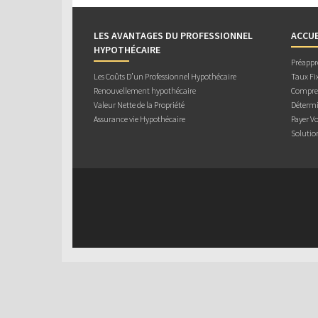
LES AVANTAGES DU PROFESSIONNEL
ACCUE
HYPOTHÉCAIRE
Préappr
Les Coûts D’un Professionnel Hypothécaire
Taux Fix
Renouvellement hypothécaire
Compren
Valeur Nette de la Propriété
Détermi
Assurance vie Hypothécaire
Payer V
Solutio